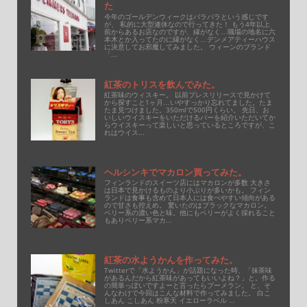
た
今年のゴールデンウィークはバラバラという感じです
が、 私的に大型連休なので行ってきた！ もう4年以上
前からあるお店なのですが、縁がなく…職場の地名に六
本木とか入ってたのに縁がなく…デンメアティーハウス
に決意してお邪魔してみました。 ウィーンのブランド
「...
紅茶のトリスを飲んでみた。
紅茶味のウィスキー。 以前プレスリリースで見かけて
から探すこと1ヶ月…いやすっかり忘れてました。たま
たま見つけました。350mlで500円くらい。 先日、お
いしいウイスキーをいただけるバーを紹介いただいてか
らウイスキーって楽しいと思っているところですが、こ
れはウイス...
ヘルシンキでマカロン買ってみた。
フィンランドのスイーツ店にはマカロンが多数 大きさ
は日本で見かけるものより小ぶりが多いかも。 フィン
ランドは食事も含めて日本人には食べやすい傾向がある
ので甘さも控えめ。 驚いたのはブラックなマカロン。
ベリー系の濃い色と味。他にもベリーがよく採れること
もありベリー系マカ...
紅茶の水ようかんを作ってみた。
Twitterで「水ようかん」が話題になった時、「抹茶味
があるんだから紅茶味があってもいいよね？」と。作る
の簡単っぽいですよーと言ったらブーメラン。 と、そ
んなわけで今回はこんな材料で作ってみました。 白こ
しあん こしあん 粉寒天 イエローラベル ...