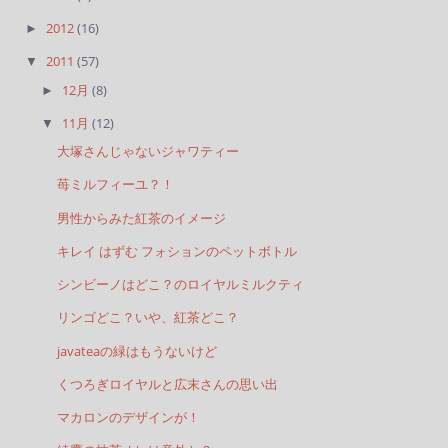
2012
(16)
►
2011
(57)
▼
12月
(8)
►
11月
(12)
▼
大塚さんじゃないジャワティー
苺ミルフィーユ？！
男性からみた紅茶のイメージ
キレイ はずむ フォションのペットボトル
シンビーノはどこ？のロイヤルミルクティ
リンゴどこ？いや、紅茶どこ？
javateaの緑はもうないけど
くつろぎロイヤルと広末さんの思い出
マカロンのデザインが！