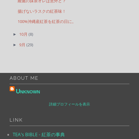
綾鷹の抹茶オレは意外と？
揚げないラスクの紅茶味！
100%沖縄産紅茶を紅茶の日に。
10月
(8)
►
9月
(29)
►
ABOUT ME
Unknown
詳細プロフィールを表示
LINK
TEA's BIBLE - 紅茶の事典