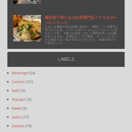
梅田地下街にある紅茶専門店メアリルボー
ンにふらっと。
たまたま梅田の泉の広場に集合で、移動している最中に
見つけたお店。 メアリルボーン さんというチェーン店
みたいです。 大阪では有名っぽい？梅田以外にも店舗
がありますね。 紅茶はカップで登場。 ポットじゃない
から物足りない気がするかと思うけど、 単価が安いの
で飲みたい人...
LABELS
Beverage
(24)
Column
(21)
leaf
(10)
Macaon
(3)
News
(5)
Salon
(17)
Sweets
(19)