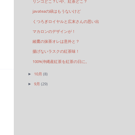
リンゴどこ？いや、紅茶どこ？
javateaの緑はもうないけど
くつろぎロイヤルと広末さんの思い出
マカロンのデザインが！
綾鷹の抹茶オレは意外と？
揚げないラスクの紅茶味！
100%沖縄産紅茶を紅茶の日に。
10月
(8)
►
9月
(29)
►