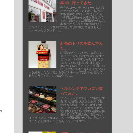
本木に行ってきた
今年のゴールデンウィークはバラ
バラという感じですが、 私的に
大型連休なので行ってきた！ も
う4年以上前からあるお店なので
すが、縁がなく…職場の地名に六
本木とか入ってたのに縁がなく…
デンメアティーハウスに決意してお邪魔してみました。
ウィーンのブランド「...
紅茶のトリスを飲んでみ
た。
紅茶味のウィスキー。 以前プレ
スリリースで見かけてから探すこ
と1ヶ月…いやすっかり忘れてま
した。たまたま見つけました。
350mlで500円くらい。 先日、お
いしいウイスキーをいただけるバ
ーを紹介いただいてからウイスキーって楽しいと思ってい
るところですが、これはウイス...
ヘルシンキでマカロン買
ってみた。
フィンランドのスイーツ店にはマ
カロンが多数 大きさは日本で見
かけるものより小ぶりが多いか
も。 フィンランドは食事も含め
先
て日本人には食べやすい傾向があ
るので甘さも控えめ。 驚いたの
はブラックなマカロン。ベリー系の濃い色と味。他にもベ
リーがよく採れることもありベリー系マカ...