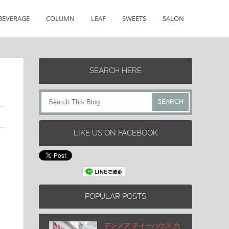
BEVERAGE
COLUMN
LEAF
SWEETS
SALON
SEARCH HERE
LIKE US ON FACEBOOK
POPULAR POSTS
デンメア ティーハウス 六