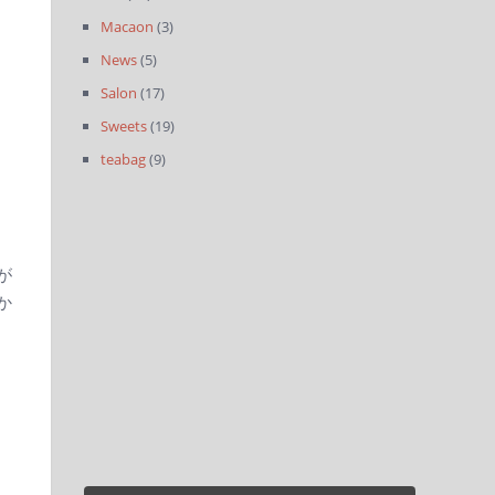
Macaon
(3)
News
(5)
Salon
(17)
Sweets
(19)
teabag
(9)
が
か