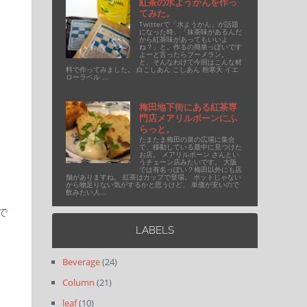
紅茶の水ようかんを作っ
てみた。
Twitterで「水ようかん」が話題
になった時、「抹茶味があるんだ
から紅茶味があってもいいよ
ね？」と。作るの簡単っぽいです
よーと言ったらブーメラン。
と、そんなわけで今回はこんな材
料で作ってみました。 白こしあん こしあん 粉寒天 イエ
ローラベル ...
梅田地下街にある紅茶専
門店メアリルボーンにふ
らっと。
たまたま梅田の泉の広場に集合
で、移動している最中に見つけた
お店。 メアリルボーン さんとい
うチェーン店みたいです。 大阪
では有名っぽい？梅田以外にも店
舗がありますね。 紅茶はカップで登場。 ポットじゃない
から物足りない気がするかと思うけど、 単価が安いので
飲みたい人...
で
LABELS
Beverage
(24)
Column
(21)
leaf
(10)